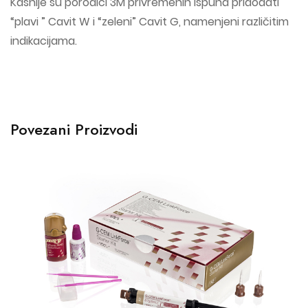
Kasnije su porodici 3M privremenih ispuna pridodati
“plavi ” Cavit W i “zeleni” Cavit G, namenjeni različitim
indikacijama.
Povezani Proizvodi