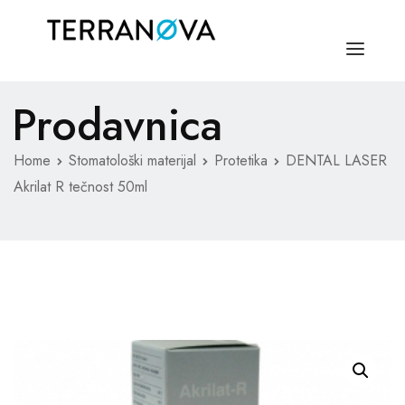
Prodavnica
NASLOVNA
O NAMA
Home
Stomatološki materijal
Protetika
DENTAL LASER
Akrilat R tečnost 50ml
MEDICINSKI MATERIJAL
STOMATOLOŠKI MATERIJAL
KONTAKT