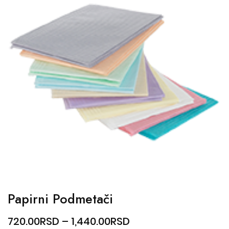
Papirni Podmetači
720.00
RSD
–
1,440.00
RSD