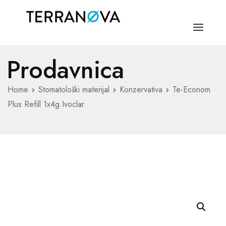
Prodavnica
NASLOVNA
O NAMA
Home
Stomatološki materijal
Konzervativa
Te-Econom
Plus Refill 1x4g Ivoclar
MEDICINSKI MATERIJAL
STOMATOLOŠKI MATERIJAL
KONTAKT